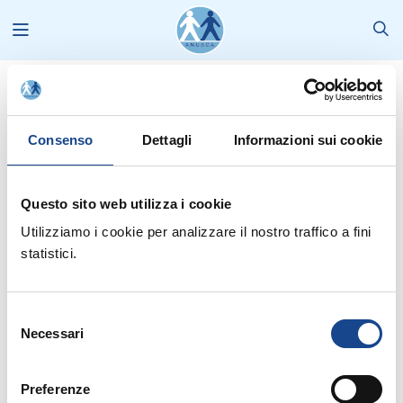
News
2014
Gennaio
Ministero dell'Interno: le F.A.Q. RELATIVE AL NUOVO CANALE DI
SICUREZZA ANPR
Consenso
Dettagli
Informazioni sui cookie
Questo sito web utilizza i cookie
Utilizziamo i cookie per analizzare il nostro traffico a fini
: Dal sito del
ANPR Sostituzione del Sistema di Sicurezza- FAQ
statistici.
Ministero dell'Interno le
risposte
ai quesiti dei Comini concernenti il
nuovo canale di sicurezza
Selezione
Necessari
del
consenso
Preferenze