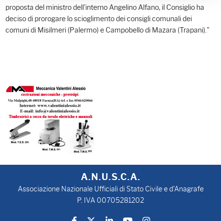
proposta del ministro dell'interno Angelino Alfano, il Consiglio ha
deciso di prorogare lo scioglimento dei consigli comunali dei
comuni di Misilmeri (Palermo) e Campobello di Mazara (Trapani)."
A.N.U.S.C.A.
Associazione Nazionale Ufficiali di Stato Civile e d'Anagrafe
P. IVA 00705281202