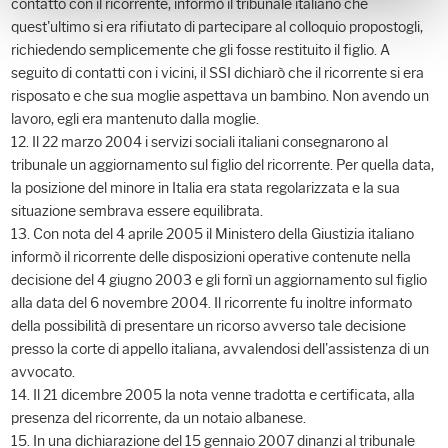
contatto con il ricorrente, informò il tribunale italiano che
quest'ultimo si era rifiutato di partecipare al colloquio propostogli,
richiedendo semplicemente che gli fosse restituito il figlio. A
seguito di contatti con i vicini, il SSI dichiarò che il ricorrente si era
risposato e che sua moglie aspettava un bambino. Non avendo un
lavoro, egli era mantenuto dalla moglie.
12. Il 22 marzo 2004 i servizi sociali italiani consegnarono al
tribunale un aggiornamento sul figlio del ricorrente. Per quella data,
la posizione del minore in Italia era stata regolarizzata e la sua
situazione sembrava essere equilibrata.
13. Con nota del 4 aprile 2005 il Ministero della Giustizia italiano
informò il ricorrente delle disposizioni operative contenute nella
decisione del 4 giugno 2003 e gli fornì un aggiornamento sul figlio
alla data del 6 novembre 2004. Il ricorrente fu inoltre informato
della possibilità di presentare un ricorso avverso tale decisione
presso la corte di appello italiana, avvalendosi dell'assistenza di un
avvocato.
14. Il 21 dicembre 2005 la nota venne tradotta e certificata, alla
presenza del ricorrente, da un notaio albanese.
15. In una dichiarazione del 15 gennaio 2007 dinanzi al tribunale