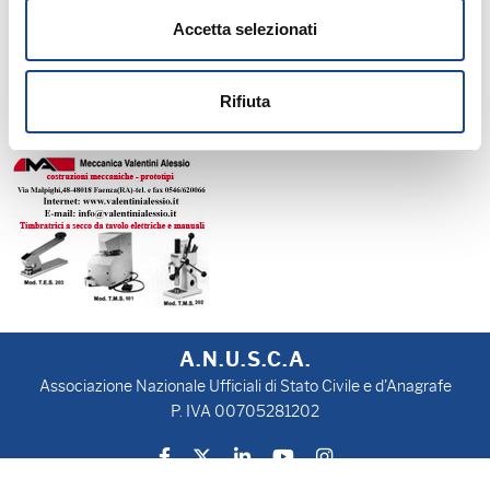
pubbliche amministrazioni, le raccomandazioni per i servizi minimi
Accetta selezionati
essenziali per l'adozione di soluzioni di Disaster Recovery."
Rifiuta
A.N.U.S.C.A.
Associazione Nazionale Ufficiali di Stato Civile e d'Anagrafe
P. IVA 00705281202