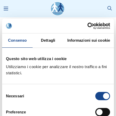
News
2012
Agosto
Scadenza patente - la circolare della Funzione Pubblica
Consenso
Dettagli
Informazioni sui cookie
Questo sito web utilizza i cookie
Utilizziamo i cookie per analizzare il nostro traffico a fini
Pubblichiamo la
circolare n.7/2012
a firma del Ministro per la
statistici.
Pubblica Amministrazione e Semplificazione, ad ulteriore
chiarimento delle disposizioni contenute nell'art. 7 del decreto
legge 5/2012.
Selezione
Necessari
del
consenso
Preferenze