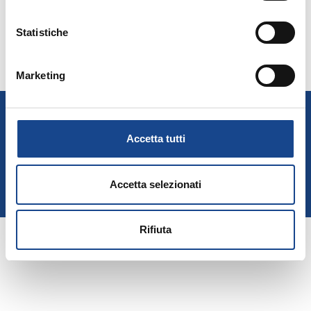
Statistiche
Marketing
A.N.U.S.C.A.
Associazione Nazionale Ufficiali di Stato Civile e d'Anagrafe
Accetta tutti
P. IVA 00705281202
Accetta selezionati
Privacy Policy
Cookie Policy
Rifiuta