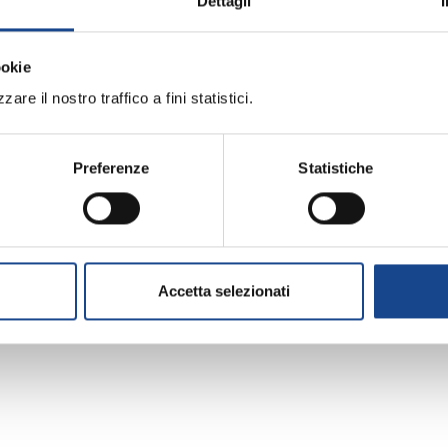
Dettagli
fornendo gli estremi della propria Pubblica Amministraz
ookie
e la sottoscrizione di apposite convenzioni con InfoC
are il nostro traffico a fini statistici.
ificazione Impresa ed Elenchi PEC
no accedere ai dati delle Camere di Commercio in coo
Preferenze
Statistiche
e con InfoCamere una diversa Convenzione. Per ulterio
64892900."
Accetta selezionati