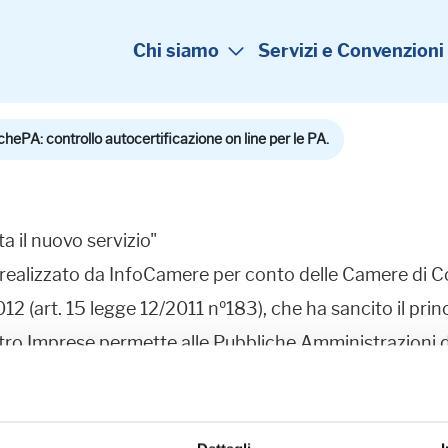
Chi siamo
Servizi e Convenzioni
ichePA: controllo autocertificazione on line per le PA.
a il nuovo servizio"
to realizzato da InfoCamere per conto delle Camere di C
2012 (art. 15 legge 12/2011 nº183), che ha sancito il pri
ro Imprese permette alle Pubbliche Amministrazioni di c
rese e persone relativamente ai dati contenuti nel Regi
visto dal CAD all'articolo 6 co. 1-bis fornendo elenchi