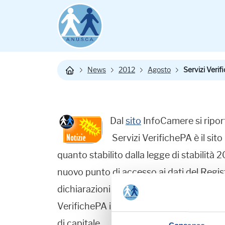
News
2012
Agosto
Servizi Verif
Dal
sito
InfoCamere si riport
Servizi VerifichePA è il si
quanto stabilito dalla legge di stabilità 
nuovo punto di accesso ai dati del Regist
dichiarazioni sostitutive ricevute da imp
VerifichePA inoltre risponde a quanto pre
di capitale.