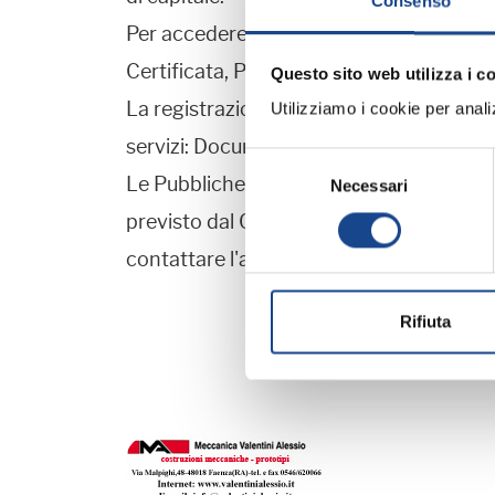
Consenso
Per accedere al sito occorre registrarsi 
Certificata, Pec).
Questo sito web utilizza i c
La registrazione al portale VerifichePA 
Utilizziamo i cookie per analizz
servizi: Documento di Verifica Autocert
Selezione
Le Pubbliche Amministrazioni che vorran
Necessari
del
consenso
previsto dal CAD, dovranno sottoscriver
contattare l'assistenza al numero 06/
Rifiuta