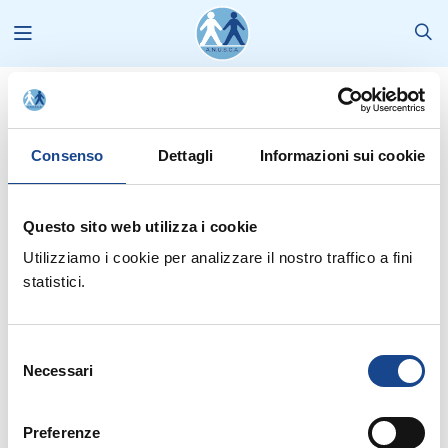
News
2012
Agosto
Limiti retributi circolare esplicativa della funzione pubblica.
Consenso
Dettagli
Informazioni sui cookie
Questo sito web utilizza i cookie
Utilizziamo i cookie per analizzare il nostro traffico a fini
Dal sito della Presidenza del Consiglio dei MInistri Dipartimento
statistici.
della Funzione Pubblica si riporta la circolare n.8/2012 esplicativa
sui limi delle retribuzioni dei dipendenti pubblici.
Selezione
Necessari
del
consenso
CIRCOLARE 8/2012
(531 KB)
Preferenze