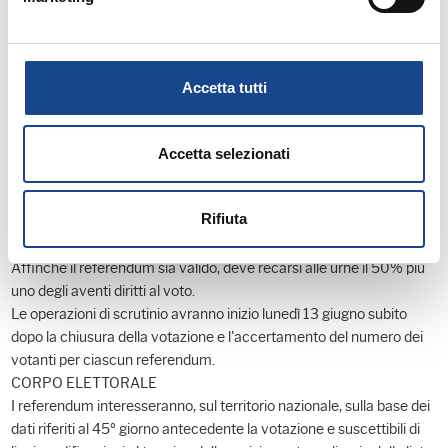
la rispettiva denominazione e il quesito così come approvato
dall'Ufficio Centrale per il referendum presso la Corte Suprema di
Cassazione.
Ciascun elettore ha diritto di esprimere il voto, con la matita
Accetta tutti
copiativa, tracciando un segno sul riquadro corrispondente alla
risposta da lui prescelta ["SI" o "NO"].
Votando SI, il cittadino esprime la volontà di abrogare le norme
Accetta selezionati
sottoposte a referendum; votando NO esprime la volontà di
mantenere in vigore le norme sottoposte a referendum.
Rifiuta
È possibile ritirare, e quindi votare, anche solamente la scheda per
uno o per alcuni dei quesiti referendari.
Affinché il referendum sia valido, deve recarsi alle urne il 50% più
uno degli aventi diritti al voto.
Le operazioni di scrutinio avranno inizio lunedì 13 giugno subito
dopo la chiusura della votazione e l'accertamento del numero dei
votanti per ciascun referendum.
CORPO ELETTORALE
I referendum interesseranno, sul territorio nazionale, sulla base dei
dati riferiti al 45º giorno antecedente la votazione e suscettibili di