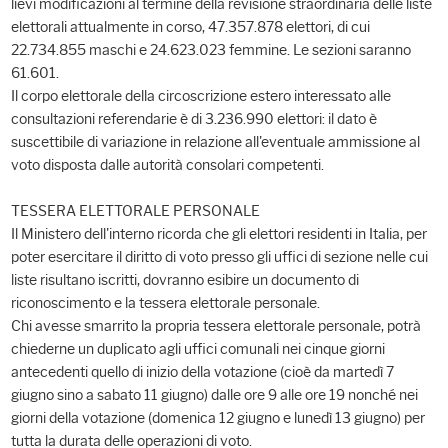
lievi modificazioni al termine della revisione straordinaria delle liste
elettorali attualmente in corso, 47.357.878 elettori, di cui
22.734.855 maschi e 24.623.023 femmine. Le sezioni saranno
61.601.
Il corpo elettorale della circoscrizione estero interessato alle
consultazioni referendarie è di 3.236.990 elettori: il dato è
suscettibile di variazione in relazione all'eventuale ammissione al
voto disposta dalle autorità consolari competenti.
TESSERA ELETTORALE PERSONALE
Il Ministero dell'interno ricorda che gli elettori residenti in Italia, per
poter esercitare il diritto di voto presso gli uffici di sezione nelle cui
liste risultano iscritti, dovranno esibire un documento di
riconoscimento e la tessera elettorale personale.
Chi avesse smarrito la propria tessera elettorale personale, potrà
chiederne un duplicato agli uffici comunali nei cinque giorni
antecedenti quello di inizio della votazione (cioè da martedì 7
giugno sino a sabato 11 giugno) dalle ore 9 alle ore 19 nonché nei
giorni della votazione (domenica 12 giugno e lunedì 13 giugno) per
tutta la durata delle operazioni di voto.