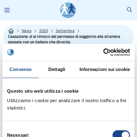
News
2010
Settembre
Cassazione: sì al rinnovo del permesso di soggiorno alla straniera
sposata con un italiano che divorzia.
Consenso
Dettagli
Informazioni sui cookie
Dal sito immigrazione oggi:"L'immigrata sposatasi con un cittadino
Questo sito web utilizza i cookie
italiano dal quale poi divorzia ha diritto ugualmente al rinnovo del
permesso di soggiorno. Lo sancisce la Cassazione, sostenendo che
Utilizziamo i cookie per analizzare il nostro traffico a fini
il diritto a rimanere nel nostro territorio resta a patto che il
statistici.
matrimonio "sia durato almeno tre anni, di cui almeno uno nel
territorio nazionale prima dell'inizio del procedimento di divorzio o di
annullamento".
Selezione
In questo modo, la Prima sezione civile ha dato ragione ad una
Necessari
del