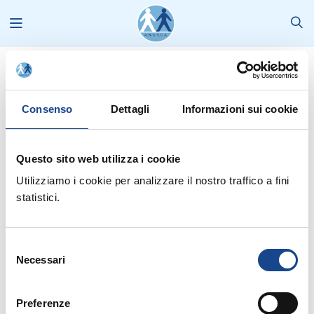
Stampa
2010
Notiziario Marzo 2010
Consenso
Dettagli
Informazioni sui cookie
Questo sito web utilizza i cookie
Utilizziamo i cookie per analizzare il nostro traffico a fini
Notiziario Marzo 2010
statistici.
SCARICA 1A PARTE [DA PAG.1 A PAG.5]
(1.11 MB)
Selezione
Necessari
del
consenso
SCARICA 2A PARTE [DA PAG.6 A PAG.10]
(1.05 MB)
Preferenze