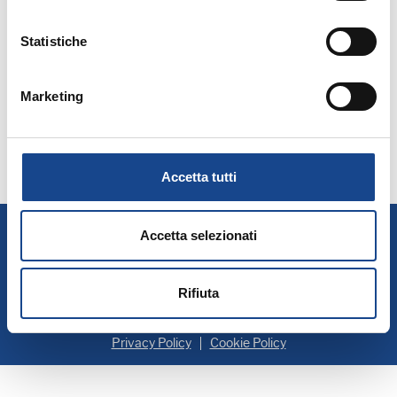
SCARICA 3A PARTE [DA PAG.11 A PAG.15]
(949.82 KB)
Statistiche
Marketing
SCARICA 4A PARTE [DA PAG.16 A PAG.20]
(1.14 MB)
SCARICA 5A PARTE [DA PAG.21 A PAG.24]
(1.14 MB)
Accetta tutti
A.N.U.S.C.A.
Accetta selezionati
Associazione Nazionale Ufficiali di Stato Civile e d'Anagrafe
P. IVA 00705281202
Rifiuta
Privacy Policy
Cookie Policy