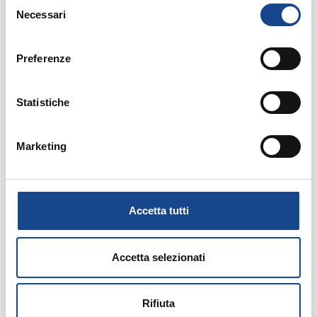
Selezione
Bolzano
5-6-10-11-24-25 Novembre
Necessari
del
consenso
Bergamo
9-10-13-26-27-30 Novembre
Preferenze
27 Novembre 2-3-10-15-16
Bra (Cuneo)
Dicembre
Statistiche
30 Novembre 1-4-11-14-17
Cuneo
Dicembre
Marketing
20-21-27-28 Ottobre 9-10
Sassari
Novembre
30 Novembre 2-4-7-9-14
Accetta tutti
Avellino
Dicembre
30 Novembre 2-4-9-11-14
Vicenza
Accetta selezionati
Dicembre
23-25-27-30 Novembre 2-4
Arezzo
Rifiuta
Dicembre