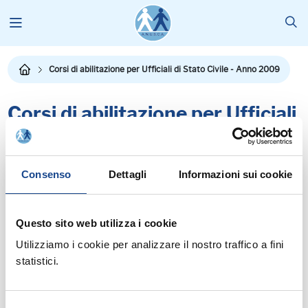
Corsi di abilitazione per Ufficiali di Stato Civile - Anno 2009
Corsi di abilitazione per Ufficiali
di Stato Civile - Anno 2009
Località
Data
Consenso
Dettagli
Informazioni sui cookie
28-29-30 Settembre 1-2-3
Salerno
Ottobre
Questo sito web utilizza i cookie
Utilizziamo i cookie per analizzare il nostro traffico a fini
Padova
14-15-16 / 20-21-22 Ottobre
statistici.
15-20-23-29 Ottobre 3-4
Sondrio
Novembre