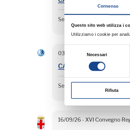
Consenso
Seminario di aggiornamento 
Questo sito web utilizza i c
Utilizziamo i cookie per analizz
Selezione
03/09/26 - Seminario di agg
Necessari
del
consenso
CASTEL SAN PIETRO TER
Seminario di aggiornamento 
Rifiuta
16/09/26 - XVI Convegno Re