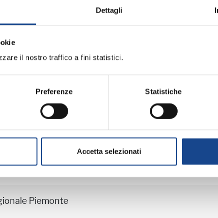
Dettagli
professionale
ookie
are il nostro traffico a fini statistici.
iornamento professionale
Preferenze
Statistiche
ME (BO) - La cittadinanza italiana dopo 
professionale
Accetta selezionati
gionale Piemonte