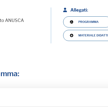
Allegati:
rto ANUSCA
PROGRAMMA
MATERIALE DIDATT
ramma:
iornamento professionale
ME (BO) - Estate all'ombra dei cipressi