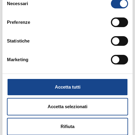
Seminario di aggiornamento professionale
Necessari
del
consenso
Preferenze
Statistiche
03/09/26 - Seminario di aggiornamento
professionale
Marketing
CASTEL SAN PIETRO TERME (BO) -
La cittadinanza italiana dopo la legge
74/2025
Accetta tutti
Seminario di aggiornamento professionale
Accetta selezionati
Rifiuta