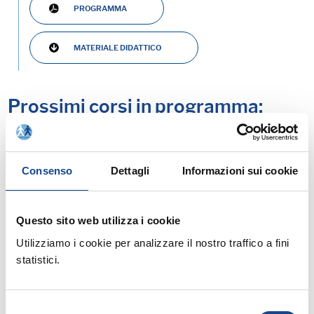
PROGRAMMA
MATERIALE DIDATTICO
Prossimi corsi in programma:
Consenso
Dettagli
Informazioni sui cookie
25/08/26 - Seminario di aggiornamento
Questo sito web utilizza i cookie
professionale
Utilizziamo i cookie per analizzare il nostro traffico a fini
CASTEL SAN PIETRO TERME (BO) -
statistici.
Estate all'ombra dei cipressi
Selezione