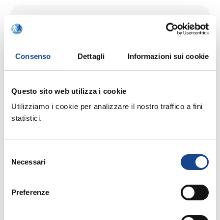
25/08/26 - Seminario di aggiornamento
professionale
CASTEL SAN PIETRO TERME (BO) -
Consenso
Dettagli
Informazioni sui cookie
Estate all'ombra dei cipressi
Questo sito web utilizza i cookie
Seminario di aggiornamento professionale
Utilizziamo i cookie per analizzare il nostro traffico a fini
statistici.
Selezione
Necessari
del
03/09/26 - Seminario di aggiornamento
consenso
professionale
Preferenze
CASTEL SAN PIETRO TERME (BO) -
La cittadinanza italiana dopo la legge