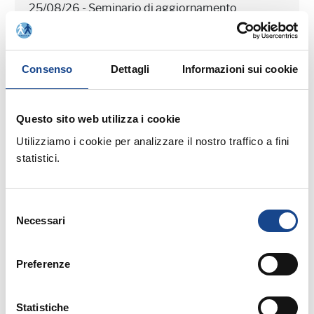
25/08/26 - Seminario di aggiornamento
professionale
CASTEL SAN PIETRO TERME (BO) -
Consenso
Dettagli
Informazioni sui cookie
Estate all'ombra dei cipressi
Seminario di aggiornamento professionale
Questo sito web utilizza i cookie
Utilizziamo i cookie per analizzare il nostro traffico a fini
statistici.
Selezione
Necessari
del
03/09/26 - Seminario di aggiornamento
consenso
professionale
Preferenze
CASTEL SAN PIETRO TERME (BO) -
La cittadinanza italiana dopo la legge
Statistiche
74/2025