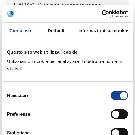
25/08/26 - Seminario di aggiornamento
professionale
CASTEL SAN PIETRO TERME (BO) -
Consenso
Dettagli
Informazioni sui cookie
Estate all'ombra dei cipressi
Seminario di aggiornamento professionale
Questo sito web utilizza i cookie
Utilizziamo i cookie per analizzare il nostro traffico a fini
statistici.
Selezione
Necessari
del
03/09/26 - Seminario di aggiornamento
consenso
professionale
Preferenze
CASTEL SAN PIETRO TERME (BO) -
La cittadinanza italiana dopo la legge
Statistiche