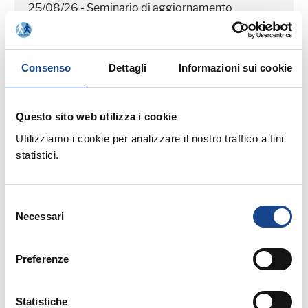
25/08/26 - Seminario di aggiornamento
professionale
CASTEL SAN PIETRO TERME (BO) -
Consenso
Dettagli
Informazioni sui cookie
Estate all'ombra dei cipressi
Seminario di aggiornamento professionale
Questo sito web utilizza i cookie
Utilizziamo i cookie per analizzare il nostro traffico a fini
statistici.
Selezione
Necessari
del
03/09/26 - Seminario di aggiornamento
consenso
professionale
Preferenze
CASTEL SAN PIETRO TERME (BO) -
La cittadinanza italiana dopo la legge
Statistiche
74/2025