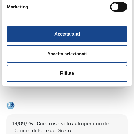
Marketing
03/09/26 - Seminario di aggiornamento
professionale
Accetta tutti
CASTEL SAN PIETRO TERME (BO) -
La cittadinanza italiana dopo la legge
Accetta selezionati
74/2025
Rifiuta
Seminario di aggiornamento professionale
14/09/26 - Corso riservato agli operatori del
Comune di Torre del Greco