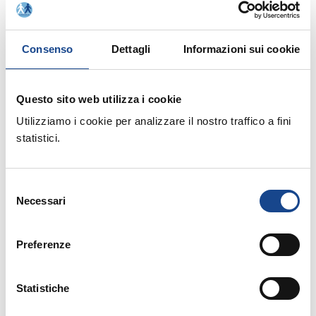
Prossimi corsi in programma:
Consenso
Dettagli
Informazioni sui cookie
Questo sito web utilizza i cookie
Utilizziamo i cookie per analizzare il nostro traffico a fini
statistici.
25/08/26 - Seminario di aggiornamento
professionale
Selezione
CASTEL SAN PIETRO TERME (BO) -
Necessari
del
Estate all'ombra dei cipressi
consenso
Preferenze
Seminario di aggiornamento professionale
Statistiche