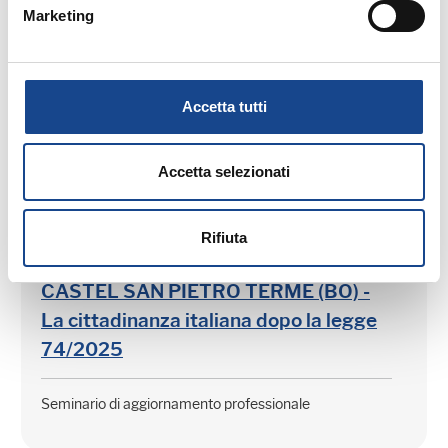
Estate all'ombra dei cipressi
Marketing
Seminario di aggiornamento professionale
Accetta tutti
Accetta selezionati
03/09/26 - Seminario di aggiornamento
Rifiuta
professionale
CASTEL SAN PIETRO TERME (BO) -
La cittadinanza italiana dopo la legge
74/2025
Seminario di aggiornamento professionale