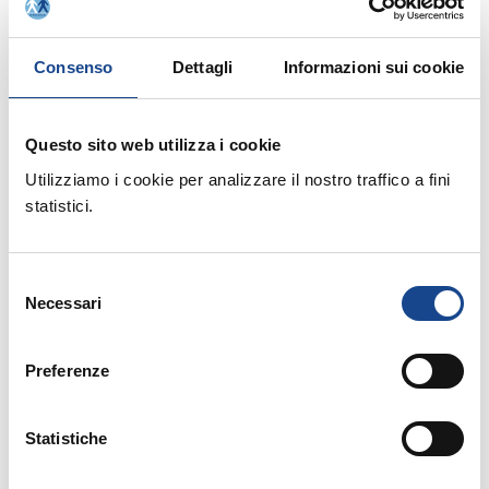
Allegati:
Consenso
Dettagli
Informazioni sui cookie
PROGRAMMA
Questo sito web utilizza i cookie
MATERIALE DIDATTICO
Utilizziamo i cookie per analizzare il nostro traffico a fini
statistici.
Prossimi corsi in programma:
Selezione
Necessari
del
consenso
Preferenze
25/08/26 - Seminario di aggiornamento
professionale
Statistiche
CASTEL SAN PIETRO TERME (BO) -