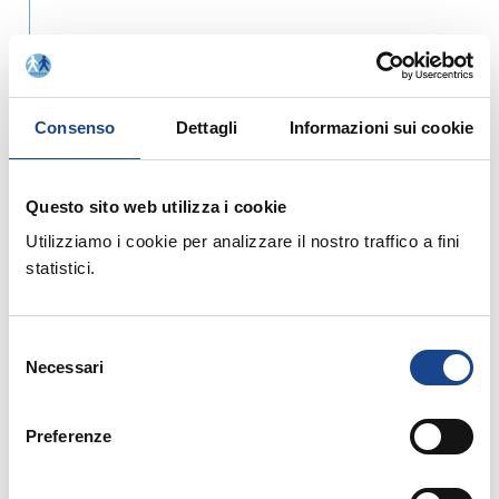
Allegati:
Consenso
Dettagli
Informazioni sui cookie
Prossimi corsi in programma:
Questo sito web utilizza i cookie
Utilizziamo i cookie per analizzare il nostro traffico a fini
statistici.
25/08/26 - Seminario di aggiornamento
Selezione
professionale
Necessari
del
consenso
CASTEL SAN PIETRO TERME (BO) -
Estate all'ombra dei cipressi
Preferenze
Seminario di aggiornamento professionale