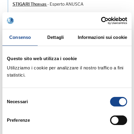
- Esperto ANUSCA
STIGARI Thomas
Allegati:
Consenso
Dettagli
Informazioni sui cookie
Prossimi corsi in programma:
Questo sito web utilizza i cookie
Utilizziamo i cookie per analizzare il nostro traffico a fini
statistici.
Selezione
25/08/26 - Seminario di aggiornamento
Necessari
professionale
del
consenso
CASTEL SAN PIETRO TERME (BO) -
Preferenze
Estate all'ombra dei cipressi