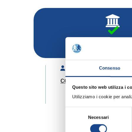
Rinnovo adesione Comuni
Relatori:
Consenso
CORNETTO Silvia
- Espert
Questo sito web utilizza i c
Utilizziamo i cookie per analizz
Selezione
Necessari
del
consenso