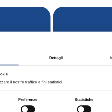
Rinnovo adesione 
 anno 2025
Allegati:
Dettagli
o ANUSCA
PROGRAMMA
ookie
are il nostro traffico a fini statistici.
SCARICA L'INFORM
Preferenze
Statistiche
MATERIALE DIDATT