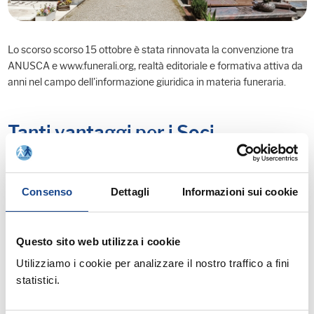
Lo scorso scorso 15 ottobre è stata rinnovata la convenzione tra
ANUSCA e www.funerali.org, realtà editoriale e formativa attiva da
anni nel campo dell'informazione giuridica in materia funeraria.
Tanti vantaggi per i Soci
Grazie a questo accordo, gli associati ANUSCA potranno accedere
a
ad una serie di servizi messi a disposizione
condizioni agevolate
Consenso
Dettagli
Informazioni sui cookie
attraverso il portale
www.funerali.org
. In particolare, l'intesa
prevede:
Questo sito web utilizza i cookie
■ l'accesso a banche dati normative, giurisprudenziali e
Utilizziamo i cookie per analizzare il nostro traffico a fini
documentali riservate su temi di polizia mortuaria, cimiteriali, di
statistici.
cremazione e di attività funebre;