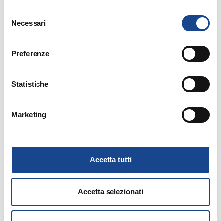
Allegati:
Selezione
Necessari
del
PROGRAMMA
consenso
Preferenze
MATERIALE DIDATTICO
Statistiche
Prossimi corsi in programma:
Marketing
Accetta tutti
25/08/26 - Seminario di aggiornamento
professionale
Accetta selezionati
CASTEL SAN PIETRO TERME (BO) -
Estate all'ombra dei cipressi