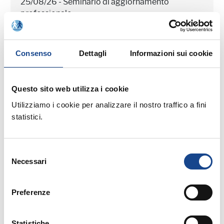
25/08/26 - Seminario di aggiornamento
professionale
CASTEL SAN PIETRO TERME (BO) -
Estate all'ombra dei cipressi
Consenso
Dettagli
Informazioni sui cookie
Seminario di aggiornamento professionale
Questo sito web utilizza i cookie
Utilizziamo i cookie per analizzare il nostro traffico a fini
statistici.
Selezione
03/09/26 - Seminario di aggiornamento
Necessari
del
professionale
consenso
CASTEL SAN PIETRO TERME (BO) -
Preferenze
La cittadinanza italiana dopo la legge
74/2025
Statistiche