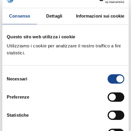
Seminario di aggiornamento professionale
Consenso
Dettagli
Informazioni sui cookie
Questo sito web utilizza i cookie
Utilizziamo i cookie per analizzare il nostro traffico a fini
statistici.
03/09/26 - Seminario di aggiornamento
professionale
Selezione
CASTEL SAN PIETRO TERME (BO) -
Necessari
del
consenso
La cittadinanza italiana dopo la legge
74/2025
Preferenze
Seminario di aggiornamento professionale
Statistiche