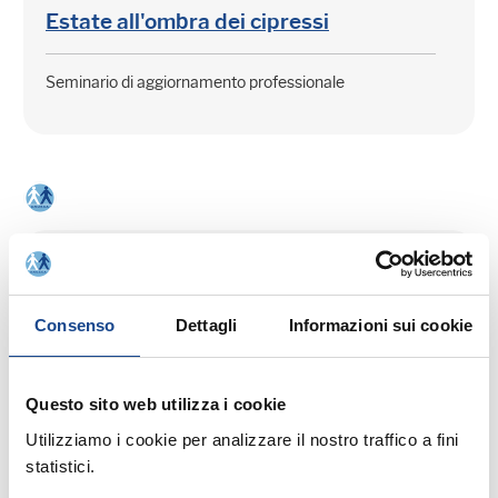
Estate all'ombra dei cipressi
Seminario di aggiornamento professionale
03/09/26 - Seminario di aggiornamento
professionale
Consenso
Dettagli
Informazioni sui cookie
CASTEL SAN PIETRO TERME (BO) -
La cittadinanza italiana dopo la legge
74/2025
Questo sito web utilizza i cookie
Utilizziamo i cookie per analizzare il nostro traffico a fini
Seminario di aggiornamento professionale
statistici.