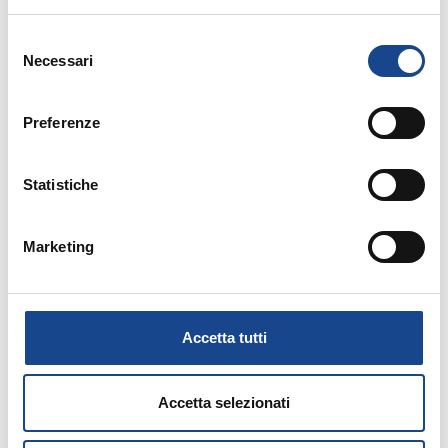
Selezione
Necessari
del
consenso
Preferenze
14/09/26 - Corso riservato agli operatori del
Comune di Torre del Greco
Statistiche
TORRE DEL GRECO - Separazione e
divorzio
Marketing
Corso riservato agli operatori del Comune di
Torre del Greco
Accetta tutti
Accetta selezionati