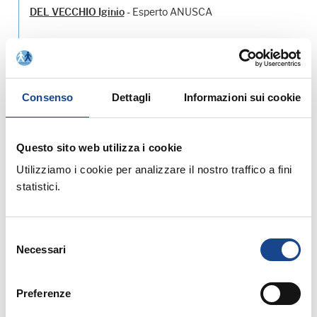
- Esperto ANUSCA
DEL VECCHIO Iginio
Allegati:
Consenso
Dettagli
Informazioni sui cookie
Prossimi corsi in programma:
Questo sito web utilizza i cookie
Utilizziamo i cookie per analizzare il nostro traffico a fini
statistici.
Selezione
25/08/26 - Seminario di aggiornamento
Necessari
del
professionale
consenso
CASTEL SAN PIETRO TERME (BO) -
Preferenze
Estate all'ombra dei cipressi