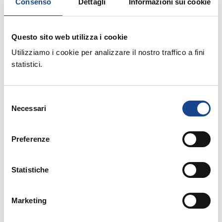
Consenso
Dettagli
Informazioni sui cookie
Questo sito web utilizza i cookie
Utilizziamo i cookie per analizzare il nostro traffico a fini
03/09/26 - Seminario di aggiornamento
statistici.
professionale
CASTEL SAN PIETRO TERME (BO) -
La cittadinanza italiana dopo la legge
Selezione
Necessari
del
74/2025
consenso
Preferenze
Seminario di aggiornamento professionale
Statistiche
Marketing
14/09/26 - Corso riservato agli operatori del