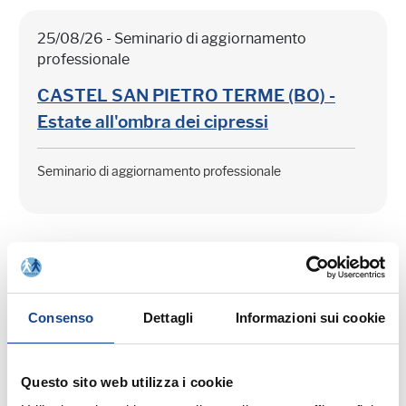
25/08/26 - Seminario di aggiornamento
professionale
CASTEL SAN PIETRO TERME (BO) -
Estate all'ombra dei cipressi
Seminario di aggiornamento professionale
Consenso
Dettagli
Informazioni sui cookie
03/09/26 - Seminario di aggiornamento
professionale
CASTEL SAN PIETRO TERME (BO) -
Questo sito web utilizza i cookie
La cittadinanza italiana dopo la legge