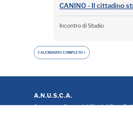
CANINO - Il cittadino st
Incontro di Studio
CALENDARIO COMPLETO >
A.N.U.S.C.A.
Associazione Nazionale Ufficiali di Stato Civi
P. IVA 00705281202