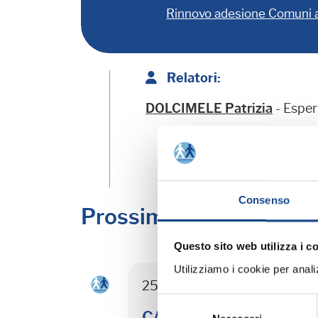
Rinnovo adesione Comuni
Relatori:
DOLCIMELE Patrizia
- Espe
Consenso
Prossimi corsi in prog
Questo sito web utilizza i c
Utilizziamo i cookie per analizz
25/08/26 - Seminario di agg
Selezione
CASTEL SAN PIETRO TER