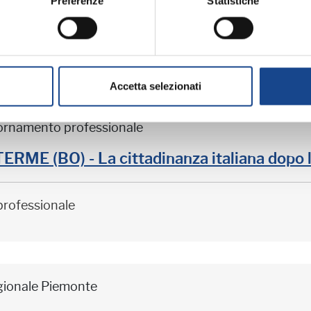
Preferenze
Statistiche
professionale
Accetta selezionati
iornamento professionale
ME (BO) - La cittadinanza italiana dopo 
professionale
gionale Piemonte