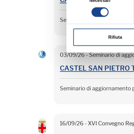
Necessari
del
consenso
Seminario di aggiornamento 
Rifiuta
03/09/26 - Seminario di agg
CASTEL SAN PIETRO TER
Seminario di aggiornamento 
16/09/26 - XVI Convegno Re