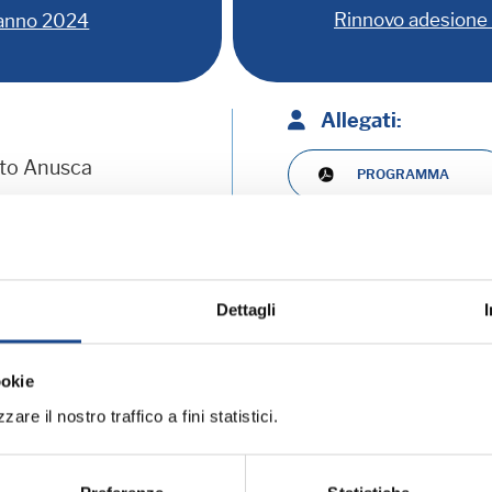
Rinnovo adesione 
 anno 2024
Allegati:
rto Anusca
PROGRAMMA
MATERIALE DIDATT
Dettagli
ramma:
ookie
are il nostro traffico a fini statistici.
iornamento professionale
ME (BO) - Estate all'ombra dei cipressi