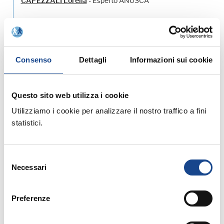
- Esperto ANUSCA
CAPEZZALI Lorella
Consenso
Dettagli
Informazioni sui cookie
Allegati:
Questo sito web utilizza i cookie
PROGRAMMA
Utilizziamo i cookie per analizzare il nostro traffico a fini
statistici.
MATERIALE DIDATTICO
Selezione
Prossimi corsi in programma:
Necessari
del
consenso
Preferenze