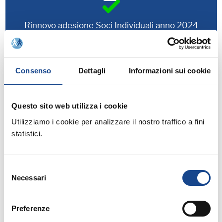
Rinnovo adesione Soci Individuali anno 2024
Consenso
Dettagli
Informazioni sui cookie
Relatori:
- Esperto ANUSCA
PALMIERI Liliana
Questo sito web utilizza i cookie
Utilizziamo i cookie per analizzare il nostro traffico a fini
statistici.
Allegati:
PROGRAMMA
Selezione
Necessari
del
consenso
SCARICA L'INFORMATIVA
Preferenze