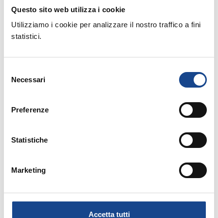
Questo sito web utilizza i cookie
Utilizziamo i cookie per analizzare il nostro traffico a fini
statistici.
Rinnovo adesione Soci Individuali anno 2023
Selezione
Necessari
del
consenso
Relatori:
Preferenze
- Esperto ANUSCA
MINARDI Romano
Statistiche
Allegati:
Marketing
PROGRAMMA
Accetta tutti
MATERIALE DIDATTICO