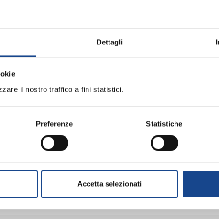
iornamento professionale
ME (BO) - La cittadinanza italiana dopo 
Dettagli
professionale
ookie
are il nostro traffico a fini statistici.
li operatori del Comune di Torre del Greco
Preferenze
Statistiche
arazione e divorzio
ri del Comune di Torre del Greco
Accetta selezionati