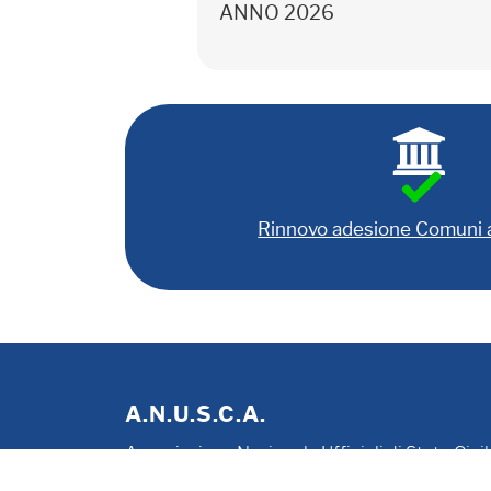
ANNO 2026
Rinnovo adesione Comuni
A.N.U.S.C.A.
Associazione Nazionale Ufficiali di Stato Civi
P. IVA 00705281202