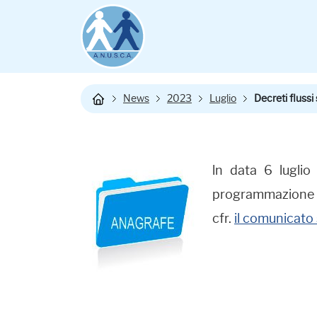
News
2023
Luglio
Decreti flussi
ln data 6 luglio
programmazione dei
cfr.
il comunicato 