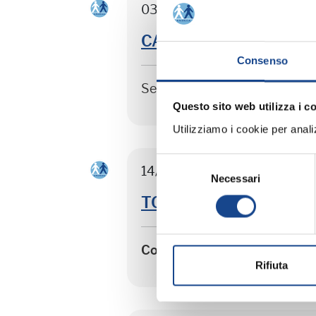
03/09/26 - Seminario di agg
CASTEL SAN PIETRO TER
Consenso
Seminario di aggiornamento 
Questo sito web utilizza i c
Utilizziamo i cookie per analizz
Selezione
14/09/26 - Corso riservato ag
Necessari
del
consenso
TORRE DEL GRECO - Sep
Corso riservato agli operato
Rifiuta