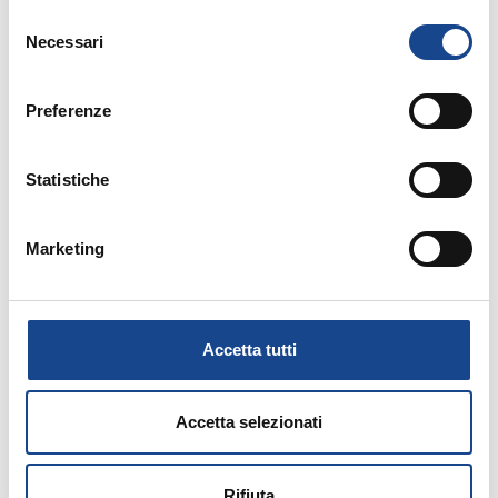
Selezione
Necessari
del
consenso
14/09/26 - Corso riservato agli operatori del
Preferenze
Comune di Torre del Greco
TORRE DEL GRECO - Separazione e
Statistiche
divorzio
Marketing
Corso riservato agli operatori del Comune di
Torre del Greco
Accetta tutti
Accetta selezionati
15/09/26 - Corso riservato agli operatori del
Rifiuta