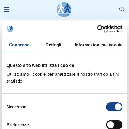
Stampa
2008
ANUSCA Informa N.3/08
Consenso
Dettagli
Informazioni sui cookie
Questo sito web utilizza i cookie
Utilizziamo i cookie per analizzare il nostro traffico a fini
ANUSCA Informa N.3/2008
statistici.
VISUALIZZA 1A PARTE (DA PAG.1 A PAG.5)
(150.12 KB)
Selezione
Necessari
del
VISUALIZZA 2A PARTE (DA PAG.6 A PAG.10)
(148.58 KB)
consenso
Preferenze
VISUALIZZA 3A PARTE (DA PAG.11 A PAG.15)
(517.65 KB)