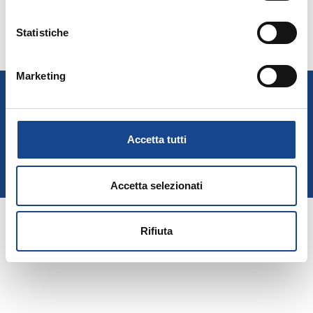
Statistiche
VISUALIZZA 4A PARTE (DA PAG.16 A PAG.20)
(414.67 KB)
Marketing
A.N.U.S.C.A.
Associazione Nazionale Ufficiali di Stato Civile e d'Anagrafe
P. IVA 00705281202
Accetta tutti
Privacy Policy
Cookie Policy
Accetta selezionati
Rifiuta