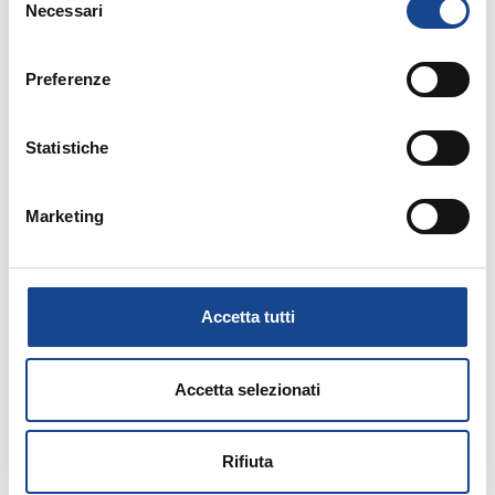
MATERIALE DIDATTICO
Necessari
del
consenso
Preferenze
Prossimi corsi in programma:
Statistiche
Marketing
25/08/26 - Seminario di aggiornamento
professionale
Accetta tutti
CASTEL SAN PIETRO TERME (BO) -
Estate all'ombra dei cipressi
Accetta selezionati
Seminario di aggiornamento professionale
Rifiuta