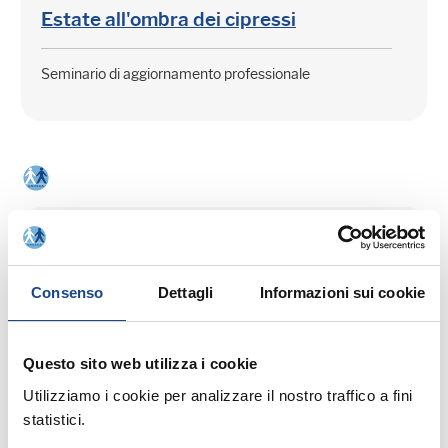
Estate all'ombra dei cipressi
Seminario di aggiornamento professionale
03/09/26 - Seminario di aggiornamento
professionale
Consenso
Dettagli
Informazioni sui cookie
CASTEL SAN PIETRO TERME (BO) -
La cittadinanza italiana dopo la legge
74/2025
Questo sito web utilizza i cookie
Utilizziamo i cookie per analizzare il nostro traffico a fini
Seminario di aggiornamento professionale
statistici.