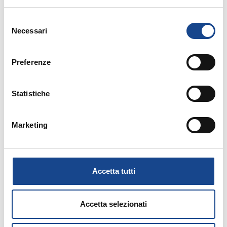
Selezione
Necessari
del
consenso
Preferenze
14/09/26 - Corso riservato agli operatori del
Comune di Torre del Greco
Statistiche
TORRE DEL GRECO - Separazione e
divorzio
Marketing
Corso riservato agli operatori del Comune di
Torre del Greco
Accetta tutti
Accetta selezionati