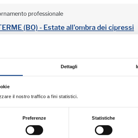
iornamento professionale
ME (BO) - Estate all'ombra dei cipressi
professionale
Dettagli
iornamento professionale
ookie
are il nostro traffico a fini statistici.
ME (BO) - La cittadinanza italiana dopo 
Preferenze
Statistiche
professionale