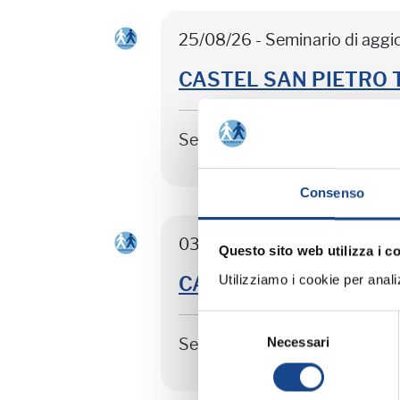
25/08/26 - Seminario di agg
CASTEL SAN PIETRO TER
Seminario di aggiornamento 
Consenso
03/09/26 - Seminario di agg
Questo sito web utilizza i c
Utilizziamo i cookie per analizz
CASTEL SAN PIETRO TER
Selezione
Necessari
del
Seminario di aggiornamento 
consenso