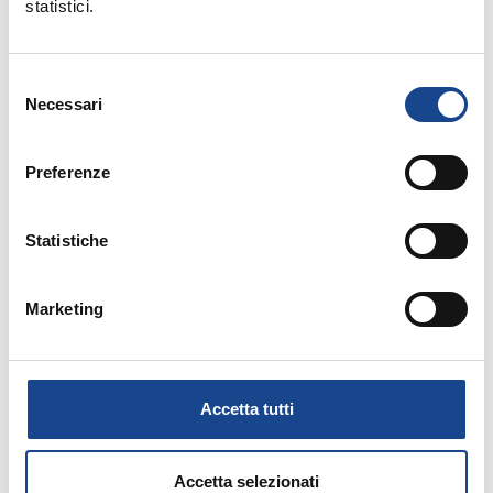
statistici.
Seminario di aggiornamento professionale
Selezione
Necessari
del
consenso
Preferenze
14/09/26 - Corso riservato agli operatori del
Statistiche
Comune di Torre del Greco
TORRE DEL GRECO - Separazione e
Marketing
divorzio
Corso riservato agli operatori del Comune di
Accetta tutti
Torre del Greco
Accetta selezionati