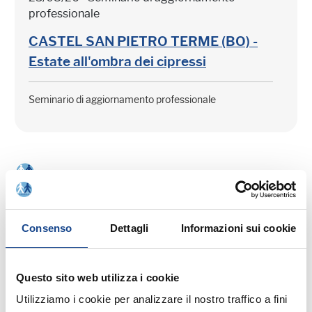
professionale
CASTEL SAN PIETRO TERME (BO) -
Estate all'ombra dei cipressi
Seminario di aggiornamento professionale
03/09/26 - Seminario di aggiornamento
Consenso
Dettagli
Informazioni sui cookie
professionale
CASTEL SAN PIETRO TERME (BO) -
La cittadinanza italiana dopo la legge
Questo sito web utilizza i cookie
74/2025
Utilizziamo i cookie per analizzare il nostro traffico a fini