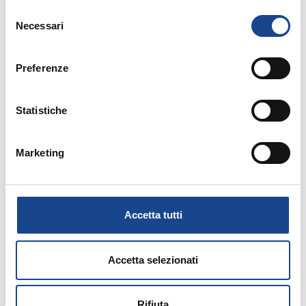
Selezione
Vedi programma allegato
Necessari
del
consenso
Preferenze
Allegati:
Statistiche
PROGRAMMA
Marketing
ISCRIVITI ON LINE
MATERIALE DIDATTICO
Accetta tutti
Accetta selezionati
Rifiuta