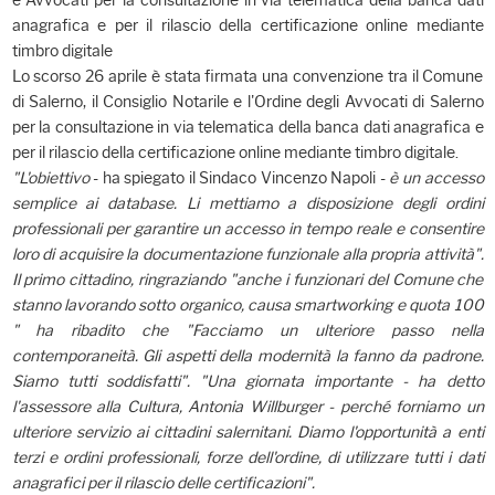
e Avvocati per la consultazione in via telematica della banca dati
anagrafica e per il rilascio della certificazione online mediante
timbro digitale
Lo scorso 26 aprile è stata firmata una convenzione tra il Comune
di Salerno, il Consiglio Notarile e l'Ordine degli Avvocati di Salerno
per la consultazione in via telematica della banca dati anagrafica e
per il rilascio della certificazione online mediante timbro digitale.
"L'obiettivo
- ha spiegato il Sindaco Vincenzo Napoli -
è un accesso
semplice ai database. Li mettiamo a disposizione degli ordini
professionali per garantire un accesso in tempo reale e consentire
loro di acquisire la documentazione funzionale alla propria attività".
Il primo cittadino, ringraziando "anche i funzionari del Comune che
stanno lavorando sotto organico, causa smartworking e quota 100
" ha ribadito che "Facciamo un ulteriore passo nella
contemporaneità. Gli aspetti della modernità la fanno da padrone.
Siamo tutti soddisfatti". "Una giornata importante - ha detto
l'assessore alla Cultura, Antonia Willburger - perché forniamo un
ulteriore servizio ai cittadini salernitani. Diamo l'opportunità a enti
terzi e ordini professionali, forze dell'ordine, di utilizzare tutti i dati
anagrafici per il rilascio delle certificazioni".