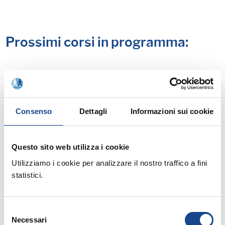
Prossimi corsi in programma:
Consenso
Dettagli
Informazioni sui cookie
25/08/26 - Seminario di aggiornamento
professionale
Questo sito web utilizza i cookie
CASTEL SAN PIETRO TERME (BO) -
Estate all'ombra dei cipressi
Utilizziamo i cookie per analizzare il nostro traffico a fini
statistici.
Seminario di aggiornamento professionale
Selezione
Necessari
del