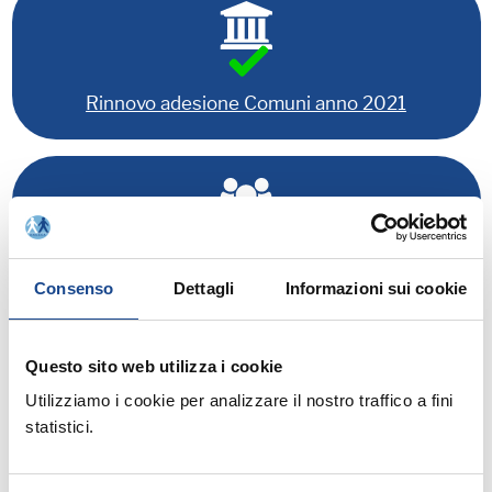
Rinnovo adesione Comuni anno 2021
Rinnovo adesione Soci Individuali anno 2021
Consenso
Dettagli
Informazioni sui cookie
Relatore:
Questo sito web utilizza i cookie
Utilizziamo i cookie per analizzare il nostro traffico a fini
- Esperto ANUSCA
FASANO Paolo
statistici.