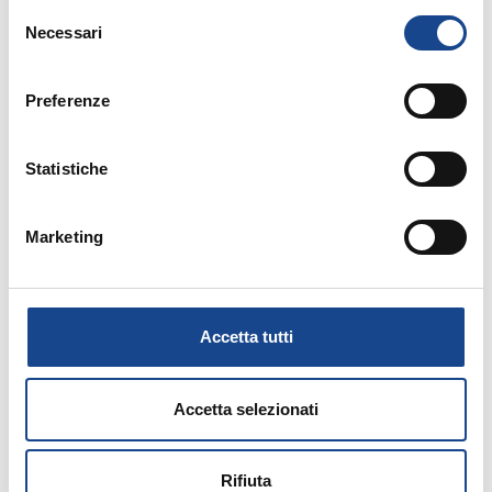
Selezione
Allegati:
Necessari
del
consenso
PROGRAMMA
Preferenze
ISCRIVITI ONLINE
Statistiche
MATERIALE DIDATTICO
Marketing
SCARICA L'INFORMATIVA
Accetta tutti
Accetta selezionati
Rifiuta