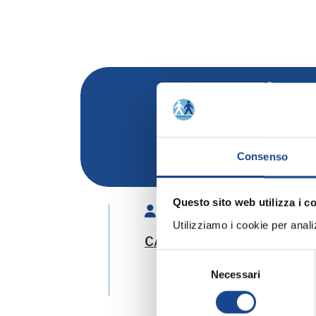
Rinnovo adesione Comuni
Consenso
Questo sito web utilizza i c
Relatore:
Utilizziamo i cookie per analizz
CAPEZZALI Lorella
- Esper
Selezione
Necessari
del
consenso