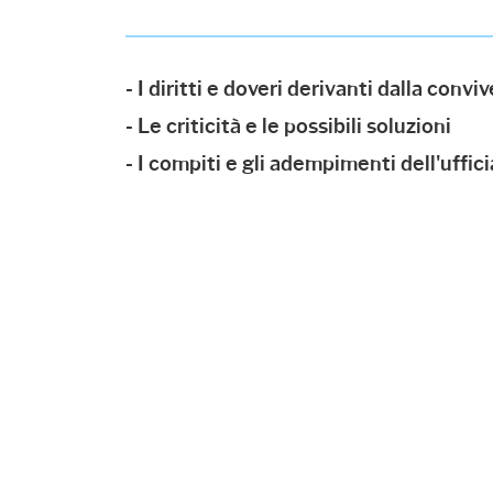
- I diritti e doveri derivanti dalla convi
- Le criticità e le possibili soluzioni
- I compiti e gli adempimenti dell'uffic