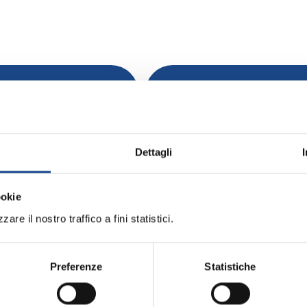
Rinnovo adesione 
 anno 2021
Dettagli
ookie
Allegati:
are il nostro traffico a fini statistici.
to ANUSCA
PROGRAMMA
Preferenze
Statistiche
MATERIALE DIDATT