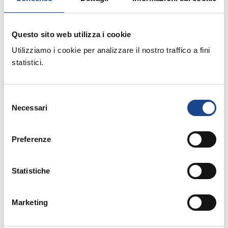
Questo sito web utilizza i cookie
Utilizziamo i cookie per analizzare il nostro traffico a fini
statistici.
Rinnovo adesione Comuni anno 2020
Selezione
Necessari
del
consenso
Preferenze
Rinnovo adesione Soci Individuali anno 2020
Statistiche
Relatore:
Marketing
- Esperto ANUSCA
ANTOGNONI Andrea