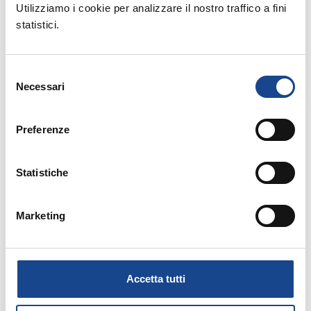
Utilizziamo i cookie per analizzare il nostro traffico a fini
statistici.
Selezione
Necessari
del
Rinnovo adesione Soci Individuali anno 2021
consenso
Preferenze
Relatore:
Statistiche
- Esperto ANUSCA
FONTANA Andrea
Marketing
Allegati:
PROGRAMMA
Accetta tutti