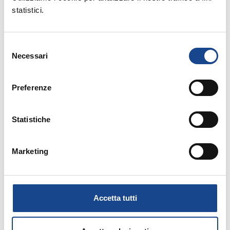
statistici.
Selezione
Rinnovo adesione Soci Individuali anno 2021
Necessari
del
consenso
Preferenze
Relatore:
- Esperto ANUSCA
MINARDI Romano
Statistiche
Marketing
Allegati:
PROGRAMMA
Accetta tutti
MATERIALE DIDATTICO