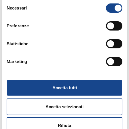
Selezione
Relatore:
Necessari
del
consenso
- Esperto ANUSCA
CORUCCI Alessandro
Preferenze
Statistiche
Allegati:
PROGRAMMA
Marketing
ISCRIVITI ON LINE
Accetta tutti
Accetta selezionati
Rifiuta