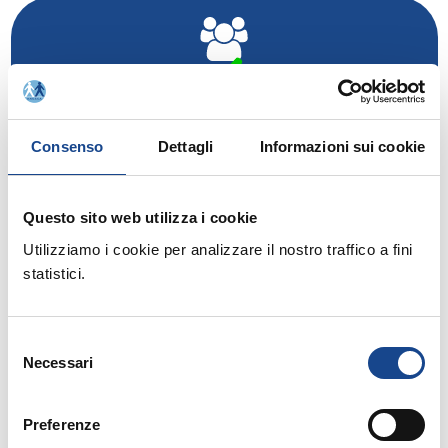
Rinnovo adesione Soci Individuali anno 2021
Consenso
Dettagli
Informazioni sui cookie
Relatore:
Questo sito web utilizza i cookie
- Esperto ANUSCA
GIMIGLIANO Roberto
Utilizziamo i cookie per analizzare il nostro traffico a fini
statistici.
Allegati:
Selezione
Necessari
del
PROGRAMMA
consenso
Preferenze
ISCRIVITI ON LINE